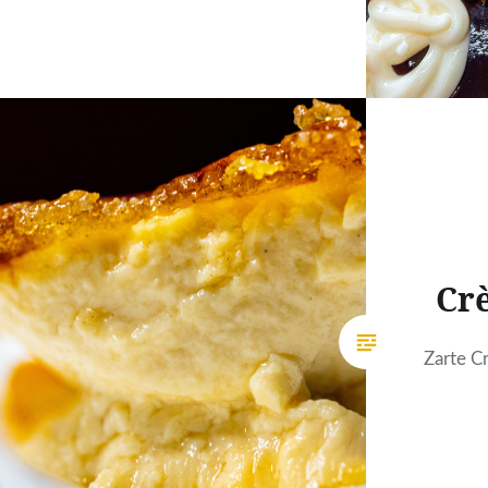
Cr
Zarte C