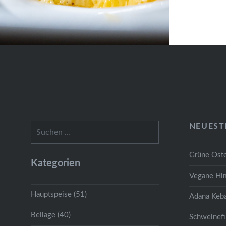
Suchen
NEUEST
nach:
Grüne Oste
Kategorien
Vegane Hi
Hauptspeise (51)
Adana Keba
Beilage (40)
Schweinefi