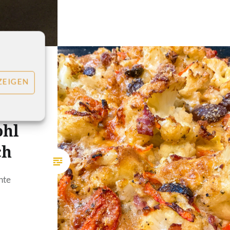
ZEIGEN
hl
ch
nte