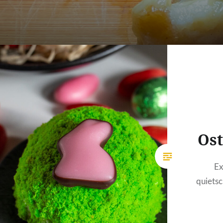
Ost
Ex
quiets