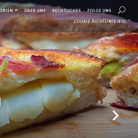
ORIEN
ÜBER UNS
RECHTLICHES
FOLGE UNS
COOKIE-RICHTLINIE (EU)
N MIT
XTOPF
H