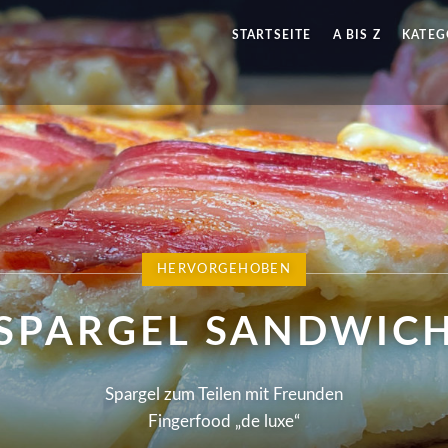
STARTSEITE
A BIS Z
KATEG
HERVORGEHOBEN
S MAKRONEN MUFFI
 LINSEN SUPPE MI
SPARGEL SANDWIC
WALDERDBEEREN
Die perfekte Bühne für Walderdbeeren