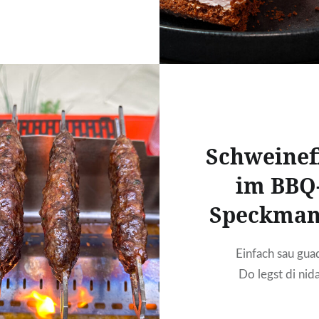
Schweinefi
im BBQ
Speckman
Einfach sau gua
Do legst di nid