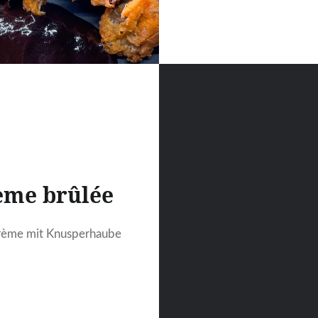
ème brûlée
rème mit Knusperhaube