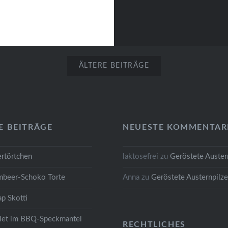
ÄLTERE BEITRÄGE
E BEITRÄGE
NEUESTE KOMMENTAR
rtörtchen
laktosefrei
zu
Geröstete Auster
mbeer-Schoko Torte
Anna
zu
Geröstete Austernpilz
p Skotti
let im BBQ-Speckmantel
RECHTLICHES