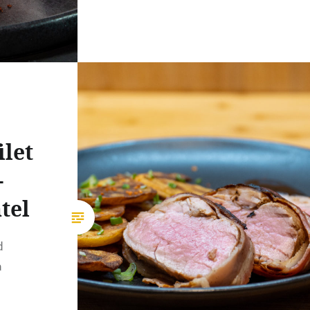
let
-
tel
d
a