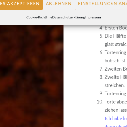
Böden aus 
ES AKZEPTIEREN
ABLEHNEN
EINSTELLUNGEN AN
und oben 
Cookie-Richtlinie
Datenschutzerklärung
Impressum
Abschnitte
Ersten Bod
Die Hälft
glatt strei
Tortenring
hübsch ist.
Zweiten Bo
Zweite Häl
streichen.
Tortenring
Torte abge
ziehen lass
Ich habe k
diese ohneh