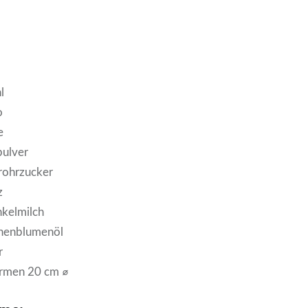
l
o
e
pulver
rohrzucker
z
nkelmilch
nenblumenöl
r
ormen 20 cm ⌀