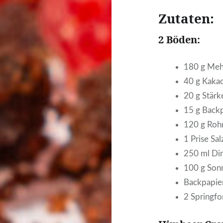
Zutaten:
2 Böden:
180 g Meh
40 g Kaka
20 g Stärk
15 g Back
120 g Roh
1 Prise Sal
250 ml Di
100 g Son
Backpapie
2 Springf