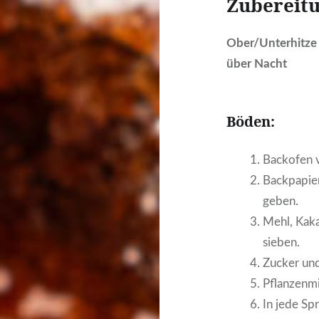
Zubereitu
Ober/Unterhitze 
über Nacht
Böden
:
Backofen 
Backpapie
geben.
Mehl, Kaka
sieben.
Zucker und
Pflanzenmi
In jede Spr