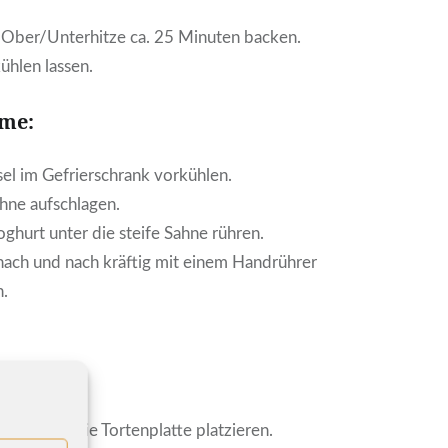
 Ober/Unterhitze ca. 25 Minuten backen.
hlen lassen.
me:
el im Gefrierschrank vorkühlen.
hne aufschlagen.
ghurt unter die steife Sahne rühren.
nach und nach kräftig mit einem Handrührer
n.
 20 cm ⌀
gleich auf die Tortenplatte platzieren.