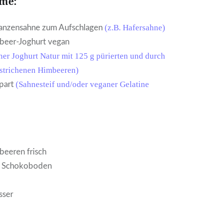
me:
(z.B. Hafersahne)
lanzensahne zum Aufschlagen
beer-Joghurt vegan
ner Joghurt Natur mit 125 g pürierten und durch
estrichenen Himbeeren)
(Sahnesteif und/oder veganer Gelatine
apart
beeren frisch
m Schokoboden
sser