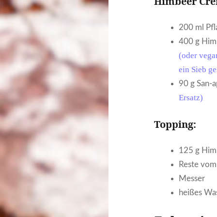
Himbeer Cre
200 ml Pf
400 g Him
(oder vega
ein Sieb g
90 g San-
Ersatz)
Topping:
125 g Him
Reste vo
Messer
heißes Wa