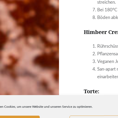
streichen.
Bei 180°C
Böden abkü
Himbeer Cre
Rührschüss
Pflanzensa
Veganen Jo
San-apart 
einarbeite
Torte:
Tortenring
n Cookies, um unsere Website und unseren Service zu optimieren.
Tortenring 