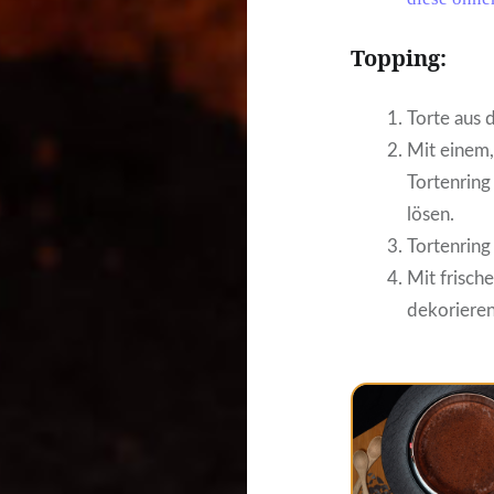
Topping:
Torte aus 
Mit einem
Tortenring
lösen.
Tortenring
Mit frisc
dekorieren