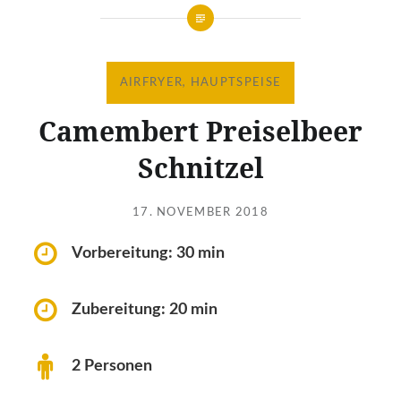
AIRFRYER
,
HAUPTSPEISE
Camembert Preiselbeer
Schnitzel
Verfasst
am
17. NOVEMBER 2018
von
LAKTOSEFREI
Vorbereitung: 30 min
Zubereitung: 20 min
2 Personen